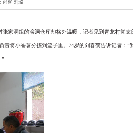
者：尚柳 刘璐
龙村张家洞组的溶洞仓库却格外温暖，记者见到青龙村党支
负责将小香薯分拣到篮子里。74岁的刘春菊告诉记者：“
”