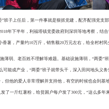
委”班子上任后，第一件事就是狠抓党建，配齐配强党支部
方。2018年下半年，利福塔镇党委政府到深圳等地考察
多亩小香薯，产量约10万斤，销售额20万元左右，给全村村
弱、老百姓不理解等难题。基础设施薄弱，“两委”班子
么可能成产业，“两委”班子就带头干，深入田间地头义务
少，但他的爱人非常理解并支持他，有空的时候也会到基
人发了一斤红薯粉，给贫困户每户发了300元，“这么多