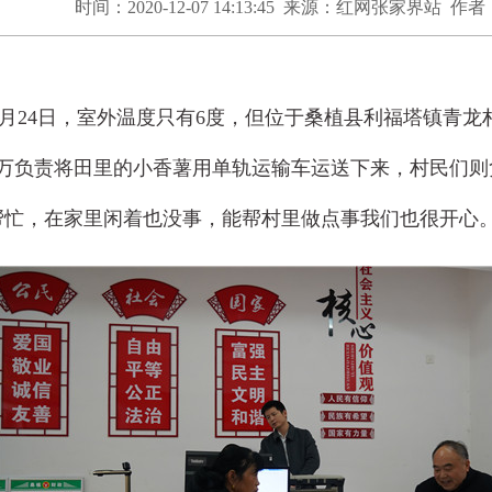
时间：2020-12-07 14:13:45 来源：红网张家界站 作
月24日，室外温度只有6度，但位于桑植县利福塔镇青
万负责将田里的小香薯用单轨运输车运送下来，村民们则
忙，在家里闲着也没事，能帮村里做点事我们也很开心。